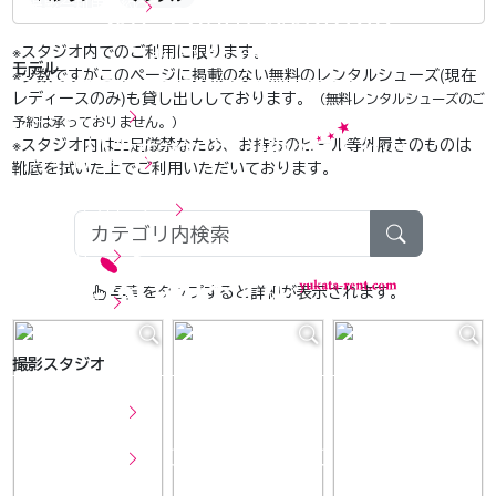
撮影会利用規約
※スタジオ内でのご利用に限ります。
セルフ ウェディングフォト
モデル
※少数ですがこのページに掲載のない無料のレンタルシューズ(現在
レディースのみ)も貸し出ししております。
（無料レンタルシューズのご
モデルリスト
予約は承っておりません。）
※スタジオ内は土足厳禁なため、お持ちのヒール等外履きのものは
アップローダー
靴底を拭いた上でご利用いただいております。
セルフ マタニティフォト
動画アップローダー
ギャラリー
写真をタップすると詳細が表示されます。
モデル募集
撮影スタジオ
撮影スタジオ
レンタル商品