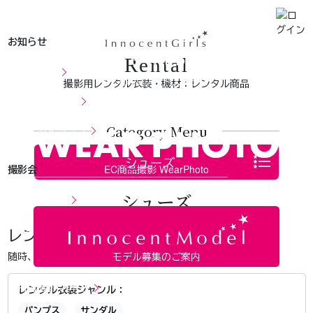
お知らせ
Rental
お知らせ
レンタルフォトスタジオ
撮影用レンタル衣装・機材：レンタル商品
キャンペーン
Category Menu
メールマガジン
撮影会
EC商品撮影 WearPhoto
シューズ
ご利用案内
7/25(土)企画撮影会
レンタルシューズ カテゴリ
随時、有料レンタルシューズを追加掲載しております。
モデル募集のご案内
ご予約
指名撮影 お申込
レンタル衣装ジャンル：
パンプス
サンダル