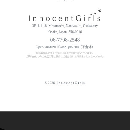
3F, 1-11-8, Motomachi, Naniwa-ku, Osaka-city
Osaka, Japan, 556-0016
06-7708-2548
Open: am10:00 Close: pm8:00（不定休）
撮影業務等でスタッフが店頭不在の場合もございます。
ご予約無しでのご来店の際は事前にご連絡をいただけますとスムーズです。
© 2026
InnocentGirls