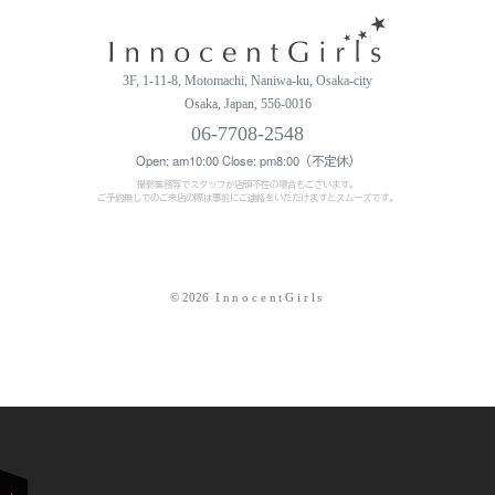
3F, 1-11-8, Motomachi, Naniwa-ku, Osaka-city
Osaka, Japan, 556-0016
06-7708-2548
Open: am10:00 Close: pm8:00（不定休）
撮影業務等でスタッフが店頭不在の場合もございます。
ご予約無しでのご来店の際は事前にご連絡をいただけますとスムーズです。
© 2026
InnocentGirls